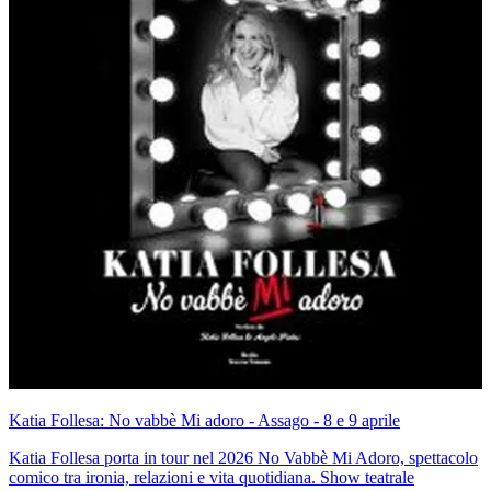
Katia Follesa: No vabbè Mi adoro - Assago - 8 e 9 aprile
Katia Follesa porta in tour nel 2026 No Vabbè Mi Adoro, spettacolo
comico tra ironia, relazioni e vita quotidiana. Show teatrale