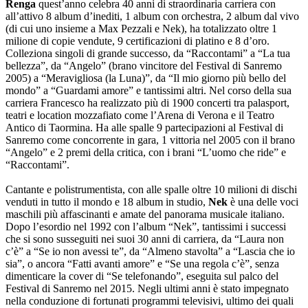
Renga
quest’anno celebra 40 anni di straordinaria carriera con
all’attivo 8 album d’inediti, 1 album con orchestra, 2 album dal vivo
(di cui uno insieme a Max Pezzali e Nek), ha totalizzato oltre 1
milione di copie vendute, 9 certificazioni di platino e 8 d’oro.
Colleziona singoli di grande successo, da “Raccontami” a “La tua
bellezza”, da “Angelo” (brano vincitore del Festival di Sanremo
2005) a “Meravigliosa (la Luna)”, da “Il mio giorno più bello del
mondo” a “Guardami amore” e tantissimi altri. Nel corso della sua
carriera Francesco ha realizzato più di 1900 concerti tra palasport,
teatri e location mozzafiato come l’Arena di Verona e il Teatro
Antico di Taormina. Ha alle spalle 9 partecipazioni al Festival di
Sanremo come concorrente in gara, 1 vittoria nel 2005 con il brano
“Angelo” e 2 premi della critica, con i brani “L’uomo che ride” e
“Raccontami”.
Cantante e polistrumentista, con alle spalle oltre 10 milioni di dischi
venduti in tutto il mondo e 18 album in studio,
Nek
è una delle voci
maschili più affascinanti e amate del panorama musicale italiano.
Dopo l’esordio nel 1992 con l’album “Nek”, tantissimi i successi
che si sono susseguiti nei suoi 30 anni di carriera, da “Laura non
c’è” a “Se io non avessi te”, da “Almeno stavolta” a “Lascia che io
sia”, o ancora “Fatti avanti amore” e “Se una regola c’è”, senza
dimenticare la cover di “Se telefonando”, eseguita sul palco del
Festival di Sanremo nel 2015. Negli ultimi anni è stato impegnato
nella conduzione di fortunati programmi televisivi, ultimo dei quali