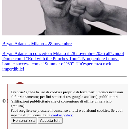
Bryan Adams - Milano - 28 novembre
Bryan Adams in concerto a Milano il 28 novembre 2026 all'Unipol
Dome con il "Roll with the Punches Tour". Non perdere i nuovi
brani e successi come "Summer of ’69". Un'esperienza rock
imperdibile!
EventinAgenda fa uso di cookies propri e di terze parti: tecnici necessari
al funzionamento; per fini statistici (es. google analitcs); pubblicitari
© EventinAgenda 2017-2026
-
All Rights Reserved.
(affiliazioni pubblicitarie che ci consentono di offrire un servizio
gratuito).
Puoi scegliere se prestare il consenso a tutti o ad alcuni cookies. Se vuoi
saperne di più consulta la
cookie policy.
> Cookies Policy
Personalizza
Accetta tutti
> Privacy Policy
> elimina i nostri cookies