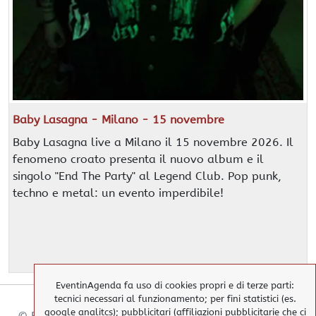
Baby Lasagna - Milano - 15 novembre
Baby Lasagna live a Milano il 15 novembre 2026. Il
fenomeno croato presenta il nuovo album e il
singolo "End The Party" al Legend Club. Pop punk,
techno e metal: un evento imperdibile!
EventinAgenda fa uso di cookies propri e di terze parti:
tecnici necessari al funzionamento; per fini statistici (es.
google analitcs); pubblicitari (affiliazioni pubblicitarie che ci
© EventinAgenda 2017-2026
-
All Rights Reserved.