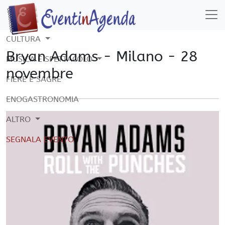
CULTURA
Bryan Adams - Milano - 28
MUSICA E SPETTACOLO
novembre
FIERE E SAGRE
ENOGASTRONOMIA
ALTRO
SEGNALA EVENTO