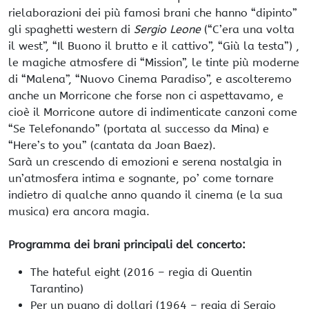
rielaborazioni dei più famosi brani che hanno “dipinto”
gli spaghetti western di
Sergio Leone
(“C’era una volta
il west”, “Il Buono il brutto e il cattivo”, “Giù la testa”) ,
le magiche atmosfere di “Mission”, le tinte più moderne
di “Malena”, “Nuovo Cinema Paradiso”, e ascolteremo
anche un Morricone che forse non ci aspettavamo, e
cioè il Morricone autore di indimenticate canzoni come
“Se Telefonando” (portata al successo da Mina) e
“Here’s to you” (cantata da Joan Baez).
Sarà un crescendo di emozioni e serena nostalgia in
un’atmosfera intima e sognante, po’ come tornare
indietro di qualche anno quando il cinema (e la sua
musica) era ancora magia.
Programma dei brani principali del concerto:
The hateful eight (2016 – regia di Quentin
Tarantino)
Per un pugno di dollari (1964 – regia di Sergio