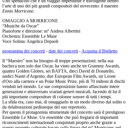
Uno spettacolo che è un viaggio imperdibile e travolgente dentro
l’arte di uno dei più grandi compositori del novecento: il maestro
Ennio Morricone
.
OMAGGIO A MORRICONE
“Musiche da Oscar”
Pianoforte e direzione: m° Andrea Albertini
Orchestra: Ensemble Le Muse
Voce Solista: Angelica Depaoli
programma dei concerti
-
date dei concerti
-
Acquista il Biglietto
Il “Maestro” non ha bisogno di troppe presentazioni: nella sua
bacheca non solo due Oscar, ha vinto anche tre Grammy Awards,
quattro Golden Globes, sei BAFTA, dieci David di Donatello,
undici Nastri d'Argento, due European Film Awards, un Leone
d'Oro alla carriera e un Polar Music Prize, più di 70 milioni di dischi
venduti nel mondo. Le sue composizioni hanno affascinato intere
generazioni e attraversato svariati generi musicali, facendo di lui il
più importante compositore di colonne sonore di tutti i tempi.
La sfida era, caso mai, di omaggiarlo in un modo diverso dal solito o
da rielaborazioni pedisseque del suo repertorio.
Per questo il protagonista strumentale del concerto sarà il prestigioso
Ensemble Le Muse. Un ensemble che può fregiarsi di importanti
riconoscimenti internazionali conquistati proprio anche grazie a
questo progetto culturale basato sulla figura del m° Morricone: nel