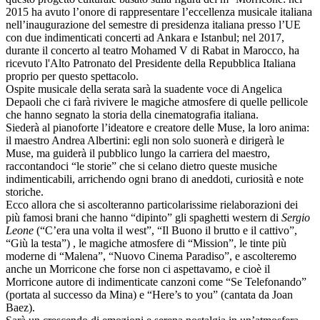
2015 ha avuto l’onore di rappresentare l’eccellenza musicale italiana
nell’inaugurazione del semestre di presidenza italiana presso l’UE
con due indimenticati concerti ad Ankara e Istanbul; nel 2017,
durante il concerto al teatro Mohamed V di Rabat in Marocco, ha
ricevuto l'Alto Patronato del Presidente della Repubblica Italiana
proprio per questo spettacolo.
Ospite musicale della serata sarà la suadente voce di Angelica
Depaoli che ci farà rivivere le magiche atmosfere di quelle pellicole
che hanno segnato la storia della cinematografia italiana.
Siederà al pianoforte l’ideatore e creatore delle Muse, la loro anima:
il maestro Andrea Albertini: egli non solo suonerà e dirigerà le
Muse, ma guiderà il pubblico lungo la carriera del maestro,
raccontandoci “le storie” che si celano dietro queste musiche
indimenticabili, arrichendo ogni brano di aneddoti, curiosità e note
storiche.
Ecco allora che si ascolteranno particolarissime rielaborazioni dei
più famosi brani che hanno “dipinto” gli spaghetti western di
Sergio
Leone
(“C’era una volta il west”, “Il Buono il brutto e il cattivo”,
“Giù la testa”) , le magiche atmosfere di “Mission”, le tinte più
moderne di “Malena”, “Nuovo Cinema Paradiso”, e ascolteremo
anche un Morricone che forse non ci aspettavamo, e cioè il
Morricone autore di indimenticate canzoni come “Se Telefonando”
(portata al successo da Mina) e “Here’s to you” (cantata da Joan
Baez).