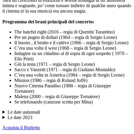
Sarà un crescendo di emozioni e serena nostalgia in un’atmosfera
intima e sognante, po’ come tornare indietro di qualche anno quando
il cinema (e la sua musica) era ancora magia.
Programma dei brani principali del concerto:
The hateful eight (2016 – regia di Quentin Tarantino)
Per un pugno di dollari (1964 – regia di Sergio Leone)
Il buono , il brutto e il cattivo (1966 – regia di Sergio Leone)
C’era una volta il west (1968 – regia di Sergio Leone)
Indagine su un cittadino al di sopra di ogni sospetto ( 1970 –
Elio Petri)
Giù la testa (1971 – regia di Sergio Leone)
Sacco e Vanzetti (1971 – regia di Giuliano Montaldo)
C’era una volta in America (1984 – regia di Sergio Leone)
Mission (1986 – regia di Roland Joffè)
Nuovo Cinema Paradiso (1988 – regia di Giuseppe
Tornatore)
Malena (2000 – regia di Giuseppe Tornatore)
Se telefonando (canzone scritta per Mina)
Le date autunnali
Le date 2023
Acquista il Biglietto