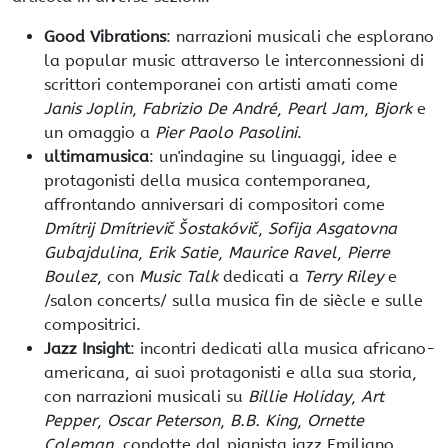
Good Vibrations
: narrazioni musicali che esplorano
la popular music attraverso le interconnessioni di
scrittori contemporanei con artisti amati come
Janis Joplin
,
Fabrizio De André
,
Pearl Jam
,
Bjork
e
un omaggio a
Pier Paolo Pasolini
.
ultimamusica
: un'indagine su linguaggi, idee e
protagonisti della musica contemporanea,
affrontando anniversari di compositori come
Dmítrij Dmítrievič Šostakóvič
,
Sofija Asgatovna
Gubajdulina
,
Erik Satie
,
Maurice Ravel
,
Pierre
Boulez
, con
Music Talk
dedicati a
Terry Riley
e
/salon concerts/ sulla musica fin de siècle e sulle
compositrici.
Jazz Insight
: incontri dedicati alla musica africano-
americana, ai suoi protagonisti e alla sua storia,
con narrazioni musicali su
Billie Holiday
,
Art
Pepper
,
Oscar Peterson
,
B.B. King
,
Ornette
Coleman
, condotte dal pianista jazz Emiliano