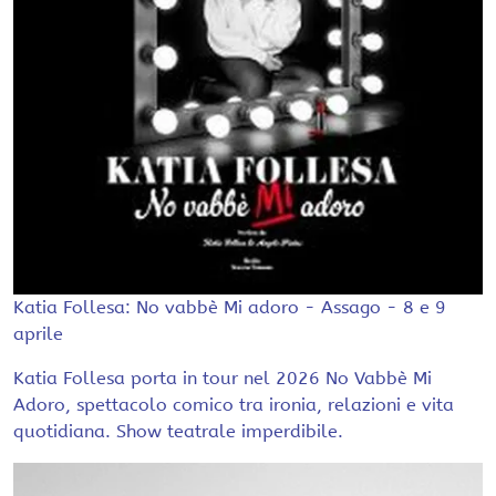
Katia Follesa: No vabbè Mi adoro - Assago - 8 e 9
aprile
Katia Follesa porta in tour nel 2026 No Vabbè Mi
Adoro, spettacolo comico tra ironia, relazioni e vita
quotidiana. Show teatrale imperdibile.