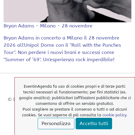
Bryan Adams - Milano - 28 novembre
Bryan Adams in concerto a Milano il 28 novembre
2026 all'Unipol Dome con il "Roll with the Punches
Tour". Non perdere i nuovi brani e successi come
"Summer of ’69". Un'esperienza rock imperdibile!
EventinAgenda fa uso di cookies propri e di terze parti:
tecnici necessari al funzionamento; per fini statistici (es.
google analitcs); pubblicitari (affiliazioni pubblicitarie che ci
© EventinAgenda 2017-2026
-
All Rights Reserved.
consentono di offrire un servizio gratuito).
Puoi scegliere se prestare il consenso a tutti o ad alcuni
cookies. Se vuoi saperne di più consulta la
cookie policy.
> Cookies Policy
Personalizza
Accetta tutti
> Privacy Policy
> elimina i nostri cookies