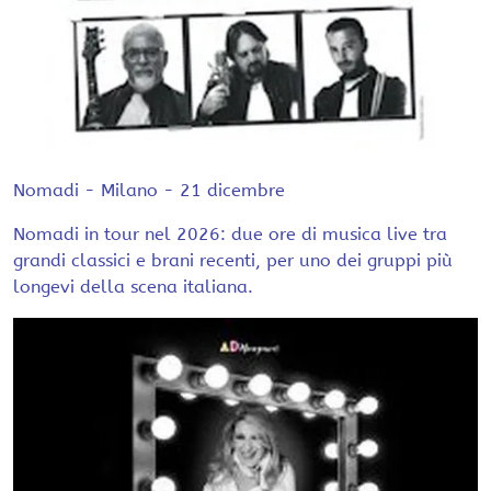
Nomadi - Milano - 21 dicembre
Nomadi in tour nel 2026: due ore di musica live tra
grandi classici e brani recenti, per uno dei gruppi più
longevi della scena italiana.