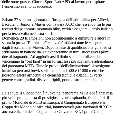
delle ruote grasse. Ciocco Sport Lab APD al lavoro per ospitare
l’ennesimo evento di successo.
Sabato 27 sarà una giornata all’insegna dell’adrenalina per Allievi,
Esordienti, Junior e Master con la gara XCC che, essendo fra le più
recenti del panorama mountain bike, vedrà assegnare il titolo italiano
per la terza volta nella sua storia.
Domenica 28 le emozioni non accenneranno a diminuire e andrà in
scena la prova “Eliminator” che vedrà sfidarsi tutte le categorie,
dagli Esordienti ai Master. Dopo la fase di qualificazione gli atleti si
sfideranno in batterie da 4 e avanzeranno ai turni successivi i primi
due al traguardo. Ad aggiudicarsi il titolo saranno i bikers che
vinceranno la “big final” in un format fra i più scattanti e adrenalinici
del panorama MTB. Tutte le prove “dell’eliminazione” si svolgono
infatti su percorsi brevi, solitamente fra i 500 e i 1000 metri che
possono essere arricchiti da elementi tecnici e ostacoli di vario
genere come gradini, dislivelli ripidi, ponti o strutture in legno.
La Tenuta Il Ciocco non è nuova nel panorama MTB e si è anzi resa
più volte protagonista di prestigiosi eventi ospitando, fra gli altri, il
primo Mondiale di MTB in Europa, il Campionato Europeo e la
Coppa del Mondo di bike trial, innumerevoli gare nazionali di XC e
ancora edizioni della Coppa Italia Giovanile XC, i primi Campionati