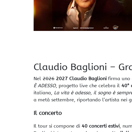
Claudio Baglioni – G
Nel
2026
2027
Claudio Baglioni
firma uno d
È ADESSO
, progetto live che celebra il
40° 
italiana,
La vita è adesso, il sogno è sempr
a metà settembre, riportando l’artista nei g
Il concerto
Il tour si compone di
40 concerti estivi
, num