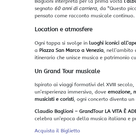
Baglioni interpreta per la prima volta
l’alb
segnato
60 anni di carriera
, da “Questo pic
pensato come racconto musicale continuo.
Location e atmosfere
Ogni tappa si svolge in
luoghi iconici all’ap
a
Piazza San Marco a Venezia
, nell’ambito
itinerario che unisce musica e patrimonio cu
Un Grand Tour musicale
Ispirato ai viaggi formativi del XVIII secolo,
un’esperienza immersiva, dove
emozione, 
musicisti e coristi
, ogni concerto diventa un c
Claudio Baglioni – GrandTour LA VITA È A
celebra un’epoca della musica italiana e pro
Acquista il Biglietto