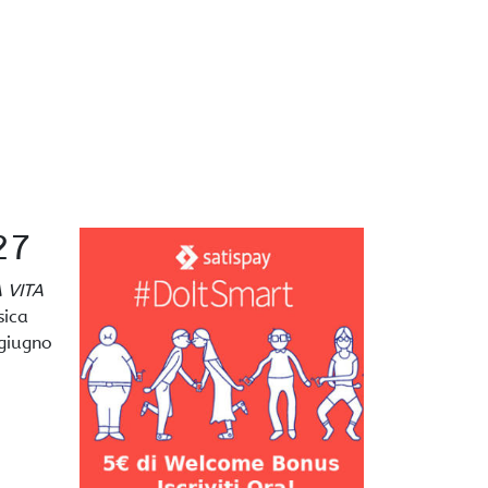
27
 VITA
sica
 giugno