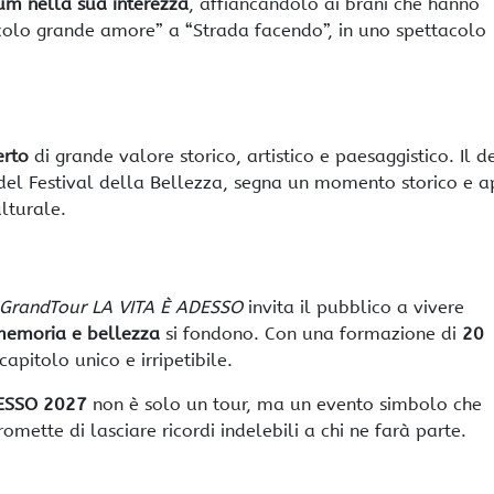
um nella sua interezza
, affiancandolo ai brani che hanno
colo grande amore” a “Strada facendo”, in uno spettacolo
erto
di grande valore storico, artistico e paesaggistico. Il 
 del Festival della Bellezza, segna un momento storico e a
lturale.
GrandTour LA VITA È ADESSO
invita il pubblico a vivere
memoria e bellezza
si fondono. Con una formazione di
20
apitolo unico e irripetibile.
DESSO 2027
non è solo un tour, ma un evento simbolo che
mette di lasciare ricordi indelebili a chi ne farà parte.