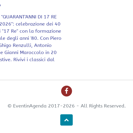
o
a "QUARANT'ANNI DI 17 RE
026": celebrazione dei 40
i "17 Re" con la formazione
ale degli anni '80. Con Piero
Ghigo Renzulli, Antonio
 e Gianni Maroccolo in 20
tive. Rivivi i classici dal
© EventinAgenda 2017-2026
-
All Rights Reserved.