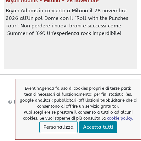
Bryan Adams - Milano - 28 novembre
Bryan Adams in concerto a Milano il 28 novembre
2026 all'Unipol Dome con il "Roll with the Punches
Tour". Non perdere i nuovi brani e successi come
"Summer of ’69". Un'esperienza rock imperdibile!
EventinAgenda fa uso di cookies propri e di terze parti:
tecnici necessari al funzionamento; per fini statistici (es.
google analitcs); pubblicitari (affiliazioni pubblicitarie che ci
© EventinAgenda 2017-2026
-
All Rights Reserved.
consentono di offrire un servizio gratuito).
Puoi scegliere se prestare il consenso a tutti o ad alcuni
cookies. Se vuoi saperne di più consulta la
cookie policy.
> Cookies Policy
Personalizza
Accetta tutti
> Privacy Policy
> elimina i nostri cookies