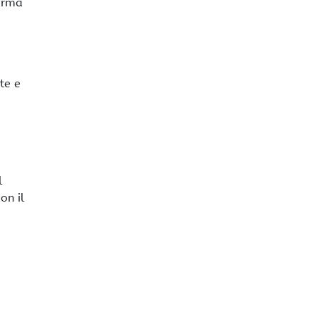
forma
te e
l
on il