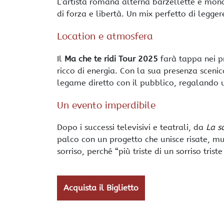
L’artista romana alterna barzellette e mon
di forza e libertà. Un mix perfetto di legge
Location e atmosfera
Il
Ma che te ridi Tour 2025
farà tappa nei pr
ricco di energia. Con la sua presenza scenic
legame diretto con il pubblico, regalando u
Un evento imperdibile
Dopo i successi televisivi e teatrali, da
La s
palco con un progetto che unisce risate, m
sorriso, perché “più triste di un sorriso trist
Acquista il Biglietto