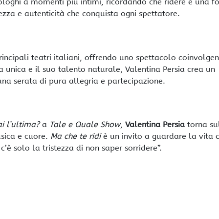
ologhi a momenti più intimi, ricordando che ridere è una 
rezza e autenticità che conquista ogni spettatore.
incipali teatri italiani, offrendo uno spettacolo coinvolgen
a unica e il suo talento naturale, Valentina Persia crea un
na serata di pura allegria e partecipazione.
ai l’ultima?
a
Tale e Quale Show
,
Valentina Persia
torna su
usica e cuore.
Ma che te ridi
è un invito a guardare la vita c
e c’è solo la tristezza di non saper sorridere”.