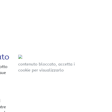
uto
contenuto bloccato, accetta i
otto
cookie per visualizzarlo
 sue
i
ntre