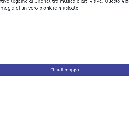
ntivo legame di Gabriel tra musica e arti visive. Questo
via
a magia di un vero pioniere musicale.
Chiudi mappa