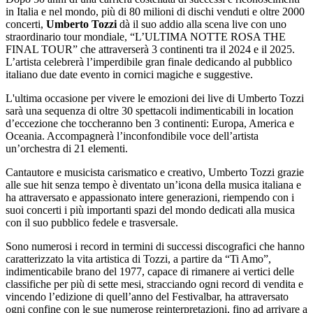
in Italia e nel mondo, più di 80 milioni di dischi venduti e oltre 2000
concerti,
Umberto Tozzi
dà il suo addio alla scena live con uno
straordinario tour mondiale, “L’ULTIMA NOTTE ROSA THE
FINAL TOUR” che attraverserà 3 continenti tra il 2024 e il 2025.
L’artista celebrerà l’imperdibile gran finale dedicando al pubblico
italiano due date evento in cornici magiche e suggestive.
L'ultima occasione per vivere le emozioni dei live di Umberto Tozzi
sarà una sequenza di oltre 30 spettacoli indimenticabili in location
d’eccezione che toccheranno ben 3 continenti: Europa, America e
Oceania. Accompagnerà l’inconfondibile voce dell’artista
un’orchestra di 21 elementi.
Cantautore e musicista carismatico e creativo, Umberto Tozzi grazie
alle sue hit senza tempo è diventato un’icona della musica italiana e
ha attraversato e appassionato intere generazioni, riempendo con i
suoi concerti i più importanti spazi del mondo dedicati alla musica
con il suo pubblico fedele e trasversale.
Sono numerosi i record in termini di successi discografici che hanno
caratterizzato la vita artistica di Tozzi, a partire da “Ti Amo”,
indimenticabile brano del 1977, capace di rimanere ai vertici delle
classifiche per più di sette mesi, stracciando ogni record di vendita e
vincendo l’edizione di quell’anno del Festivalbar, ha attraversato
ogni confine con le sue numerose reinterpretazioni, fino ad arrivare a