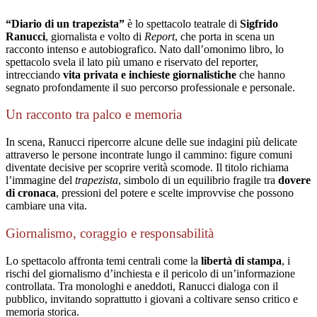
“Diario di un trapezista”
è lo spettacolo teatrale di
Sigfrido
Ranucci
, giornalista e volto di
Report
, che porta in scena un
racconto intenso e autobiografico. Nato dall’omonimo libro, lo
spettacolo svela il lato più umano e riservato del reporter,
intrecciando
vita privata e inchieste giornalistiche
che hanno
segnato profondamente il suo percorso professionale e personale.
Un racconto tra palco e memoria
In scena, Ranucci ripercorre alcune delle sue indagini più delicate
attraverso le persone incontrate lungo il cammino: figure comuni
diventate decisive per scoprire verità scomode. Il titolo richiama
l’immagine del
trapezista
, simbolo di un equilibrio fragile tra
dovere
di cronaca
, pressioni del potere e scelte improvvise che possono
cambiare una vita.
Giornalismo, coraggio e responsabilità
Lo spettacolo affronta temi centrali come la
libertà di stampa
, i
rischi del giornalismo d’inchiesta e il pericolo di un’informazione
controllata. Tra monologhi e aneddoti, Ranucci dialoga con il
pubblico, invitando soprattutto i giovani a coltivare senso critico e
memoria storica.