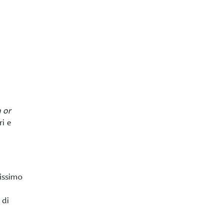
 or
i e
issimo
 di