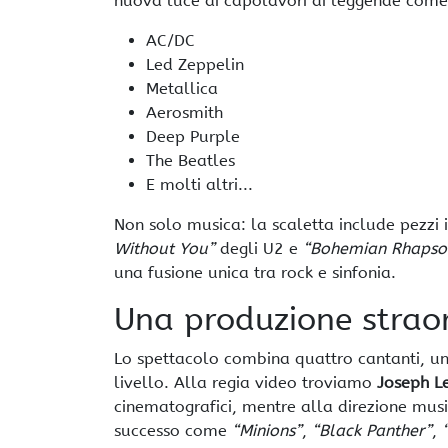
nuova luce ai capolavori di leggende come
AC/DC
Led Zeppelin
Metallica
Aerosmith
Deep Purple
The Beatles
E molti altri...
Non solo musica: la scaletta include pezzi
Without You”
degli U2 e
“Bohemian Rhapso
una fusione unica tra rock e sinfonia.
Una produzione strao
Lo spettacolo combina quattro cantanti, un
livello. Alla regia video troviamo
Joseph L
cinematografici, mentre alla direzione musi
successo come
“Minions”
,
“Black Panther”
,