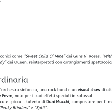
:
 iconici come
“Sweet Child O’ Mine”
dei Guns N’ Roses,
“With
dy”
dei Queen, reinterpretati con arrangiamenti spettacolar
rdinaria
’orchestra sinfonica, una rock band e un
visual show
di alt
e Fevre
, noto per i suoi effetti speciali in kolossal
cale spicca il talento di
Dani Macchi
, compositore per film
“Peaky Blinders”
e
“Split”
.