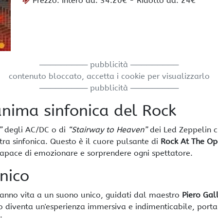
Prezzo: Intero da: 34.20€ - Ridotto da: 24€
───────── pubblicità ─────────
contenuto bloccato, accetta i cookie per visualizzarlo
───────── pubblicità ─────────
anima sinfonica del Rock
”
degli AC/DC o di
“Stairway to Heaven”
dei Led Zeppelin c
tra sinfonica. Questo è il cuore pulsante di
Rock At The Op
capace di emozionare e sorprendere ogni spettatore.
nico
aranno vita a un suono unico, guidati dal maestro
Piero Gal
no diventa un'esperienza immersiva e indimenticabile, port