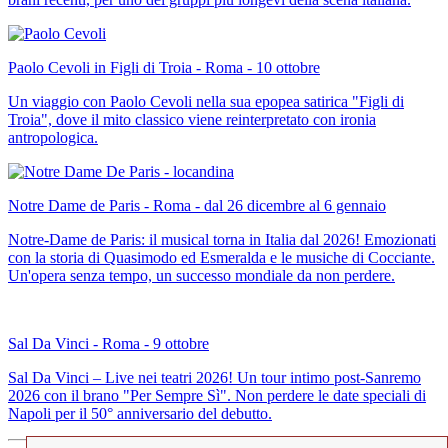
Paolo Cevoli in Figli di Troia - Roma - 10 ottobre
Un viaggio con Paolo Cevoli nella sua epopea satirica "Figli di
Troia", dove il mito classico viene reinterpretato con ironia
antropologica.
Notre Dame de Paris - Roma - dal 26 dicembre al 6 gennaio
Notre-Dame de Paris: il musical torna in Italia dal 2026! Emozionati
con la storia di Quasimodo ed Esmeralda e le musiche di Cocciante.
Un'opera senza tempo, un successo mondiale da non perdere.
Sal Da Vinci - Roma - 9 ottobre
Sal Da Vinci – Live nei teatri 2026! Un tour intimo post-Sanremo
2026 con il brano "Per Sempre Sì". Non perdere le date speciali di
Napoli per il 50° anniversario del debutto.