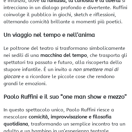
e infanzia, dove
la fantasia, la curiosità e la libertà
si
intrecciano in un dialogo profondo e divertente. Ruffini
coinvolge il pubblico in giochi, sketch e riflessioni,
alternando comicità brillante a momenti più poetici.
Un viaggio nel tempo e nell’anima
Le poltrone del teatro si trasformano simbolicamente
nei sedili di una
macchina del tempo
, che trasporta gli
spettatori tra passato e futuro, alla riscoperta dello
stupore infantile. È un invito a
non smettere mai di
giocare
e a ricordare le piccole cose che rendono
grandi le emozioni.
Paolo Ruffini e il suo “one man show e mezzo”
In questo spettacolo unico, Paolo Ruffini riesce a
mescolare
comicità, improvvisazione e filosofia
quotidiana
, trasformando un semplice incontro tra un
adulto e un bambino in un’esperienza teatrale