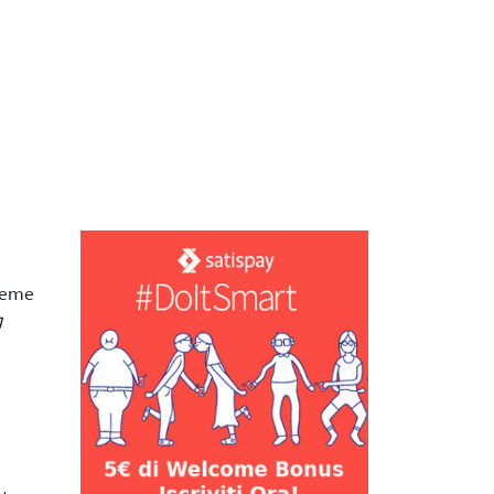
sieme
g