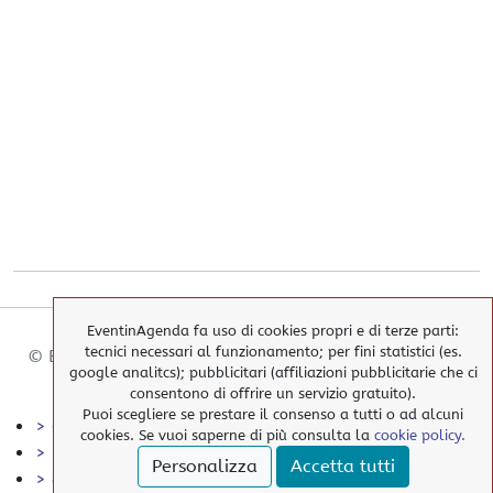
EventinAgenda fa uso di cookies propri e di terze parti:
tecnici necessari al funzionamento; per fini statistici (es.
© EventinAgenda 2017-2026
-
All Rights Reserved.
google analitcs); pubblicitari (affiliazioni pubblicitarie che ci
consentono di offrire un servizio gratuito).
Puoi scegliere se prestare il consenso a tutti o ad alcuni
> Cookies Policy
cookies. Se vuoi saperne di più consulta la
cookie policy.
> Privacy Policy
Personalizza
Accetta tutti
> elimina i nostri cookies