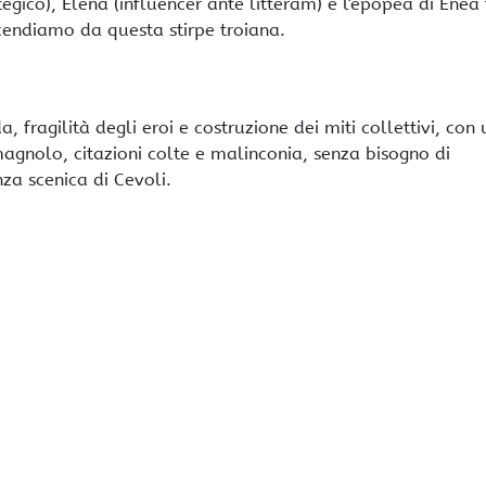
tegico), Elena (influencer ante litteram) e l'epopea di Enea 
scendiamo da questa stirpe troiana.
 fragilità degli eroi e costruzione dei miti collettivi, con 
agnolo, citazioni colte e malinconia, senza bisogno di
za scenica di Cevoli.