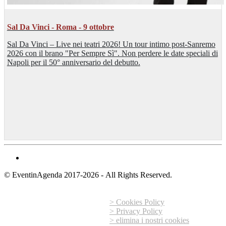
Sal Da Vinci - Roma - 9 ottobre
Sal Da Vinci – Live nei teatri 2026! Un tour intimo post-Sanremo
2026 con il brano "Per Sempre Sì". Non perdere le date speciali di
Napoli per il 50° anniversario del debutto.
© EventinAgenda 2017-2026
-
All Rights Reserved.
> Cookies Policy
> Privacy Policy
> elimina i nostri cookies