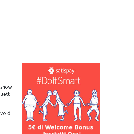
o show
uetti
ivo di