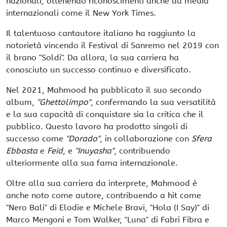
nazionali, ottenendo riconoscimenti anche da media
internazionali come il New York Times.
Il talentuoso cantautore italiano ha raggiunto la
notorietà vincendo il Festival di Sanremo nel 2019 con
il brano "Soldi". Da allora, la sua carriera ha
conosciuto un successo continuo e diversificato.
Nel 2021, Mahmood ha pubblicato il suo secondo
album,
"Ghettolimpo"
, confermando la sua versatilità
e la sua capacità di conquistare sia la critica che il
pubblico. Questo lavoro ha prodotto singoli di
successo come
"Dorado"
, in collaborazione con
Sfera
Ebbasta
e
Feid
, e
"Inuyasha"
, contribuendo
ulteriormente alla sua fama internazionale.
Oltre alla sua carriera da interprete, Mahmood è
anche noto come autore, contribuendo a hit come
"Nero Bali" di Elodie e Michele Bravi, "Hola (I Say)" di
Marco Mengoni e Tom Walker, "Luna" di Fabri Fibra e