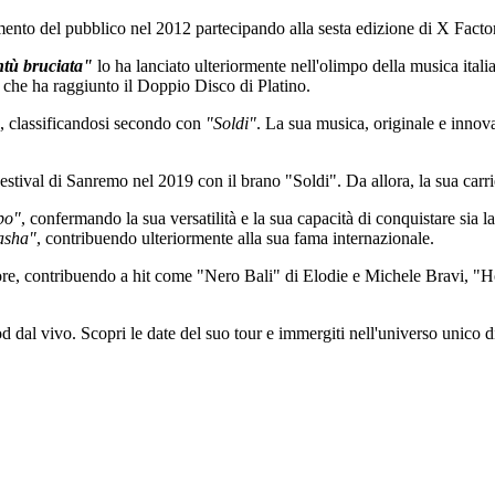
imento del pubblico nel 2012 partecipando alla sesta edizione di X Fac
tù bruciata"
lo ha lanciato ulteriormente nell'olimpo della musica itali
 che ha raggiunto il Doppio Disco di Platino.
, classificandosi secondo con
"Soldi"
. La sua musica, originale e innov
 Festival di Sanremo nel 2019 con il brano "Soldi". Da allora, la sua car
po"
, confermando la sua versatilità e la sua capacità di conquistare sia l
asha"
, contribuendo ulteriormente alla sua fama internazionale.
tore, contribuendo a hit come "Nero Bali" di Elodie e Michele Bravi, 
al vivo. Scopri le date del suo tour e immergiti nell'universo unico di 