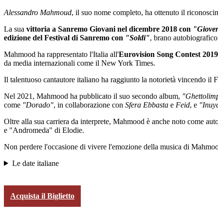
Alessandro Mahmoud
, il suo nome completo, ha ottenuto il riconosc
La sua
vittoria a Sanremo Giovani nel dicembre 2018 con
"Gioven
edizione del Festival di Sanremo con
"Soldi"
, brano autobiografico
Mahmood ha rappresentato l'Italia all'
Eurovision Song Contest 2019
da media internazionali come il New York Times.
Il talentuoso cantautore italiano ha raggiunto la notorietà vincendo il
Nel 2021, Mahmood ha pubblicato il suo secondo album,
"Ghettolim
come
"Dorado"
, in collaborazione con
Sfera Ebbasta
e
Feid
, e
"Inuy
Oltre alla sua carriera da interprete, Mahmood è anche noto come au
e "Andromeda" di Elodie.
Non perdere l'occasione di vivere l'emozione della musica di Mahmood d
Le date italiane
Acquista il Biglietto