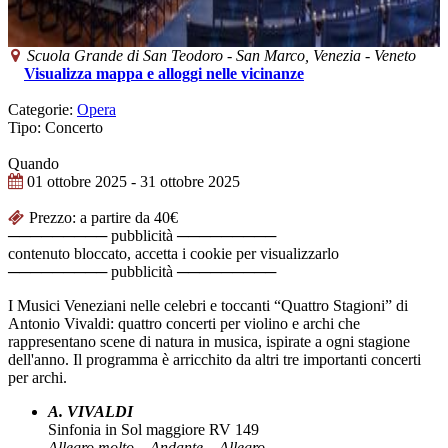
Scuola Grande di San Teodoro
-
San Marco,
Venezia
-
Veneto
Visualizza mappa e alloggi nelle vicinanze
Categorie:
Opera
Tipo: Concerto
Quando
01 ottobre 2025
- 31 ottobre 2025
Prezzo: a partire da 40€
───────── pubblicità ─────────
contenuto bloccato, accetta i cookie per visualizzarlo
───────── pubblicità ─────────
I Musici Veneziani nelle celebri e toccanti “Quattro Stagioni” di
Antonio Vivaldi: quattro concerti per violino e archi che
rappresentano scene di natura in musica, ispirate a ogni stagione
dell'anno. Il programma è arricchito da altri tre importanti concerti
per archi.
A. VIVALDI
Sinfonia in Sol maggiore RV 149
Allegro molto – Andante – Allegro