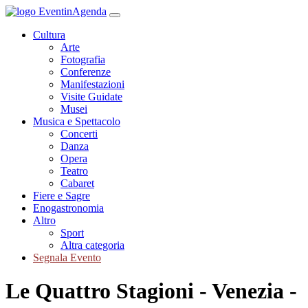
Cultura
Arte
Fotografia
Conferenze
Manifestazioni
Visite Guidate
Musei
Musica e Spettacolo
Concerti
Danza
Opera
Teatro
Cabaret
Fiere e Sagre
Enogastronomia
Altro
Sport
Altra categoria
Segnala Evento
Le Quattro Stagioni - Venezia -