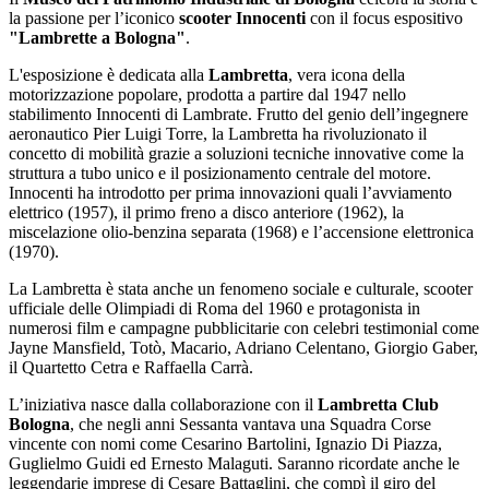
la passione per l’iconico
scooter Innocenti
con il focus espositivo
"Lambrette a Bologna"
.
L'esposizione è dedicata alla
Lambretta
, vera icona della
motorizzazione popolare, prodotta a partire dal 1947 nello
stabilimento Innocenti di Lambrate. Frutto del genio dell’ingegnere
aeronautico Pier Luigi Torre, la Lambretta ha rivoluzionato il
concetto di mobilità grazie a soluzioni tecniche innovative come la
struttura a tubo unico e il posizionamento centrale del motore.
Innocenti ha introdotto per prima innovazioni quali l’avviamento
elettrico (1957), il primo freno a disco anteriore (1962), la
miscelazione olio-benzina separata (1968) e l’accensione elettronica
(1970).
La Lambretta è stata anche un fenomeno sociale e culturale, scooter
ufficiale delle Olimpiadi di Roma del 1960 e protagonista in
numerosi film e campagne pubblicitarie con celebri testimonial come
Jayne Mansfield, Totò, Macario, Adriano Celentano, Giorgio Gaber,
il Quartetto Cetra e Raffaella Carrà.
L’iniziativa nasce dalla collaborazione con il
Lambretta Club
Bologna
, che negli anni Sessanta vantava una Squadra Corse
vincente con nomi come Cesarino Bartolini, Ignazio Di Piazza,
Guglielmo Guidi ed Ernesto Malaguti. Saranno ricordate anche le
leggendarie imprese di Cesare Battaglini, che compì il giro del