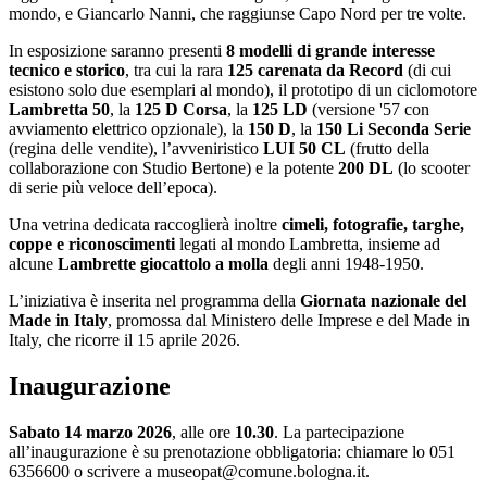
mondo, e Giancarlo Nanni, che raggiunse Capo Nord per tre volte.
In esposizione saranno presenti
8 modelli di grande interesse
tecnico e storico
, tra cui la rara
125 carenata da Record
(di cui
esistono solo due esemplari al mondo), il prototipo di un ciclomotore
Lambretta 50
, la
125 D Corsa
, la
125 LD
(versione '57 con
avviamento elettrico opzionale), la
150 D
, la
150 Li Seconda Serie
(regina delle vendite), l’avveniristico
LUI 50 CL
(frutto della
collaborazione con Studio Bertone) e la potente
200 DL
(lo scooter
di serie più veloce dell’epoca).
Una vetrina dedicata raccoglierà inoltre
cimeli, fotografie, targhe,
coppe e riconoscimenti
legati al mondo Lambretta, insieme ad
alcune
Lambrette giocattolo a molla
degli anni 1948-1950.
L’iniziativa è inserita nel programma della
Giornata nazionale del
Made in Italy
, promossa dal Ministero delle Imprese e del Made in
Italy, che ricorre il 15 aprile 2026.
Inaugurazione
Sabato 14 marzo 2026
, alle ore
10.30
. La partecipazione
all’inaugurazione è su prenotazione obbligatoria: chiamare lo 051
6356600 o scrivere a museopat@comune.bologna.it.