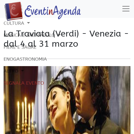
CULTURA
La Traviata (Verdi) - Venezia -
MUSICA E SPETTACOLO
dal 4 al 31 marzo
FIERE E SAGRE
ENOGASTRONOMIA
ALTRO
SEGNALA EVENTO