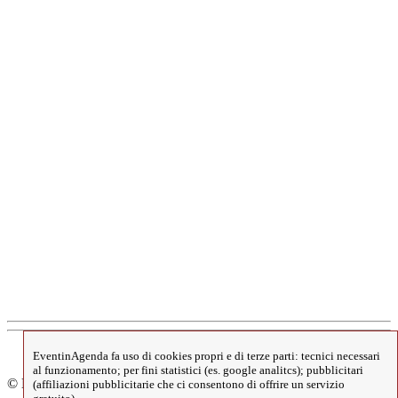
EventinAgenda fa uso di cookies propri e di terze parti: tecnici necessari
al funzionamento; per fini statistici (es. google analitcs); pubblicitari
© EventinAgenda 2017-2026
-
All Rights Reserved.
(affiliazioni pubblicitarie che ci consentono di offrire un servizio