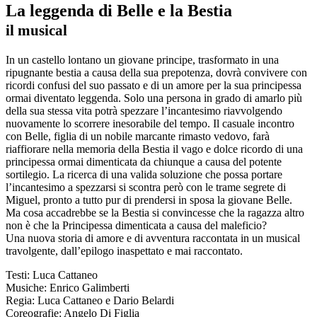
La leggenda di Belle e la Bestia
il musical
In un castello lontano un giovane principe, trasformato in una
ripugnante bestia a causa della sua prepotenza, dovrà convivere con
ricordi confusi del suo passato e di un amore per la sua principessa
ormai diventato leggenda. Solo una persona in grado di amarlo più
della sua stessa vita potrà spezzare l’incantesimo riavvolgendo
nuovamente lo scorrere inesorabile del tempo. Il casuale incontro
con Belle, figlia di un nobile marcante rimasto vedovo, farà
riaffiorare nella memoria della Bestia il vago e dolce ricordo di una
principessa ormai dimenticata da chiunque a causa del potente
sortilegio. La ricerca di una valida soluzione che possa portare
l’incantesimo a spezzarsi si scontra però con le trame segrete di
Miguel, pronto a tutto pur di prendersi in sposa la giovane Belle.
Ma cosa accadrebbe se la Bestia si convincesse che la ragazza altro
non è che la Principessa dimenticata a causa del maleficio?
Una nuova storia di amore e di avventura raccontata in un musical
travolgente, dall’epilogo inaspettato e mai raccontato.
Testi: Luca Cattaneo
Musiche: Enrico Galimberti
Regia: Luca Cattaneo e Dario Belardi
Coreografie: Angelo Di Figlia