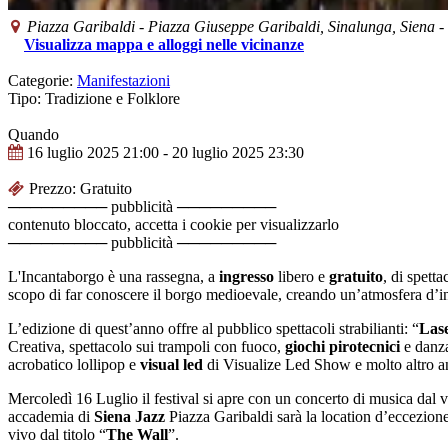
Piazza Garibaldi
-
Piazza Giuseppe Garibaldi,
Sinalunga
, Siena 
Visualizza mappa e alloggi nelle vicinanze
Categorie:
Manifestazioni
Tipo: Tradizione e Folklore
Quando
16 luglio 2025
21:00
- 20 luglio 2025
23:30
Prezzo: Gratuito
───────── pubblicità ─────────
contenuto bloccato, accetta i cookie per visualizzarlo
───────── pubblicità ─────────
L'Incantaborgo è una rassegna, a
ingresso
libero e
gratuito
, di spetta
scopo di far conoscere il borgo medioevale, creando un’atmosfera d’i
L’edizione di quest’anno offre al pubblico spettacoli strabilianti: “
Las
Creativa, spettacolo sui trampoli con fuoco,
giochi pirotecnici
e danza
acrobatico lollipop e
visual led
di Visualize Led Show e molto altro an
Mercoledì 16 Luglio il festival si apre con un concerto di musica dal vi
accademia di
Siena Jazz
Piazza Garibaldi sarà la location d’eccezio
vivo dal titolo “
The Wall
”.