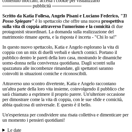
contenuto bloccato, accetta i cookie per visualizzarlo
───────── pubblicità ─────────
Scritto da Katia Follesa, Angelo Pisani e Luciano Federico,
"Ti
Posso Spiegare"
è lo spettacolo che offre una nuova
prospettiva
sulla vita di coppia attraverso l'umorismo e la comicità
di due
protagonisti straordinari. La domanda sulla realizzazione del
matrimonio rimane aperta, e la risposta è incerta - "Chi lo sa!"
In questo nuovo spettacolo, Katia e Angelo esplorano la vita di
coppia con un mix di duelli verbali e sketch comici. Portano il
pubblico dentro le pareti della loro casa, mostrando le dinamiche
uomo-donna nella convivenza quotidiana. Dagli scontri sulla
spazzatura alle incombenze rimandate, gli spettatori saranno
coinvolti in situazioni comiche e riconoscibili.
Attraverso uno scontro divertente, Katia e Angelo raccontano
un'altra parte della loro vita insieme, coinvolgendo il pubblico che
sarà chiamato a esprimere il proprio parere. Un'ulteriore occasione
per dimostrare come la vita di coppia, con le sue sfide e comicità,
abbia qualcosa di universale. E questo è il bello.
Un'esperienza per condividere una risata collettiva e dimenticare per
un momento i pensieri quotidiani!
Le date