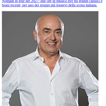
Nomadi in tour nel 2027: due ore di musica live tra grandi classici e
brani recenti, per uno dei gruppi più longevi della scena italiana.