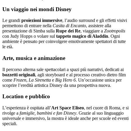
Un viaggio nei mondi Disney
Le grandi
proiezioni immersive
, l’audio surround e gli effetti visivi
permettono di entrare nella
Casita di Encanto
, assistere alla
presentazione di Simba sulla
Rupe dei Re
, viaggiare a
Zootropolis
con Judy Hopps o volare sul
tappeto magico di Aladdin
. Ogni
ambiente è pensato per coinvolgere emotivamente spettatori di tutte
le età.
Arte, musica e animazione
Il percorso alterna sale spettacolari a spazi più narrativi, dedicati ai
bozzetti originali
, agli storyboard e al processo creativo dietro film
come
Frozen
,
La Sirenetta
e
Big Hero 6
. Un’occasione unica per
scoprire l’eredità artistica Disney da una prospettiva nuova.
Location e pubblico
L’esperienza è ospitata all’
Art Space Eliseo
, nel cuore di Roma, e si
rivolge a
famiglie, bambini e fan Disney
. Grazie al suo linguaggio
universale e immersivo, la mostra è ideale anche per scuole ed eventi
speciali.