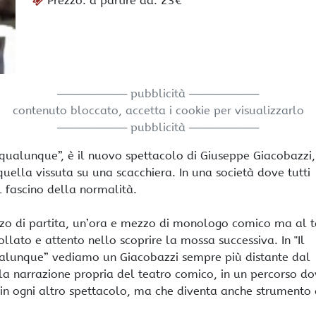
Prezzo: a partire da: 23€
───────── pubblicità ─────────
contenuto bloccato, accetta i cookie per visualizzarlo
───────── pubblicità ─────────
a qualunque”, è il nuovo spettacolo di Giuseppe Giacobazzi,
uella vissuta su una scacchiera. In una società dove tutti
il fascino della normalità.
zzo di partita, un’ora e mezzo di monologo comico ma al
collato e attento nello scoprire la mossa successiva. In "Il
qualunque” vediamo un Giacobazzi sempre più distante dal
lla narrazione propria del teatro comico, in un percorso d
in ogni altro spettacolo, ma che diventa anche strumento 