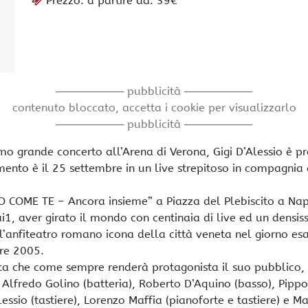
Prezzo: a partire da: 39€
───────── pubblicità ─────────
contenuto bloccato, accetta i cookie per visualizzarlo
───────── pubblicità ─────────
mo grande concerto all’Arena di Verona, Gigi D’Alessio è p
mento è il 25 settembre in un live strepitoso in compagnia 
NO COME TE – Ancora insieme” a Piazza del Plebiscito a Nap
i1, aver girato il mondo con centinaia di live ed un densis
ll’anfiteatro romano icona della città veneta nel giorno es
bre 2005.
a che come sempre renderà protagonista il suo pubblico,
Alfredo Golino (batteria), Roberto D’Aquino (basso), Pipp
lessio (tastiere), Lorenzo Maffia (pianoforte e tastiere) e M