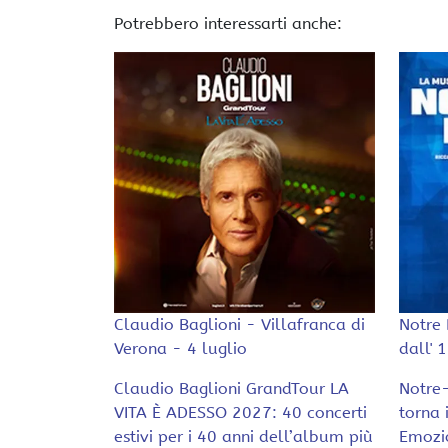
Potrebbero interessarti anche:
Claudio Baglioni - Villafranca di
Notre 
Verona - 4 luglio
dall' 
Claudio Baglioni GrandTour LA
Notre-
VITA È ADESSO 2027: 40 concerti
torna 
estivi per i 40 anni dell’album più
Emozio