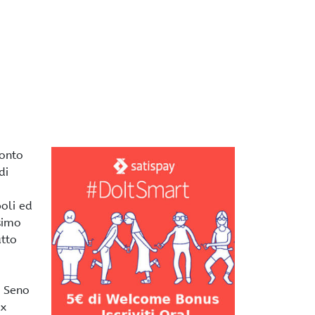
ronto
di
oli ed
simo
atto
o Seno
ax