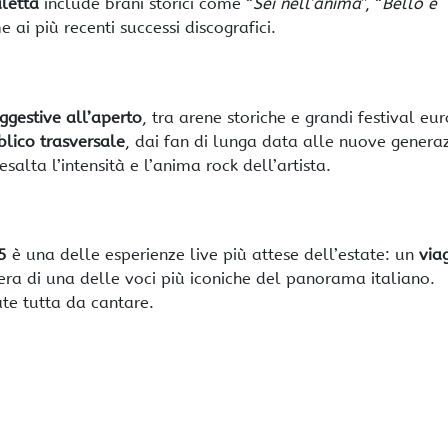
aletta
include brani storici come “
Sei nell’anima
”, “
Bello e
me ai più recenti successi discografici.
ggestive all’aperto
, tra arene storiche e grandi festival eur
lico trasversale
, dai fan di lunga data alle nuove generaz
salta l’intensità e l’anima rock dell’artista.
5
è una delle esperienze live più attese dell’estate: un
via
iera di una delle voci più iconiche del panorama italiano.
te tutta da cantare.