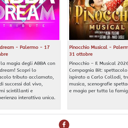
dream - Palermo - 17
Pinocchio Musical - Paler
mbre
31 ottobre
i la magia degli ABBA con
Pinocchio – Il Musical 2026
ream! Scopri lo
Compagnia Bit: spettacolo
acolo tributo acclamato,
ispirato a Carlo Collodi, tr
di successi dal vivo,
musica, scenografie spetta
i scintillanti e
e magia per tutta la famig
perienza interattiva unica.