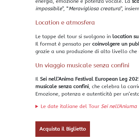
energia, emozione e potenza vocale. La
sc
impossibile
”, “
Meravigliosa creatura
”, insie
Location e atmosfera
Le tappe del tour si svolgono in
location su
Il format è pensato per
coinvolgere un pubb
grazie a una produzione di alto livello che e
Un viaggio musicale senza confini
Il
Sei nell’Anima Festival European Leg 202
musicale senza confini
, che celebra la carr
Emozione, potenza e autenticità per un’esta
Le date italiane del Tour
Sei nell'Aniuma
Acquista il Biglietto