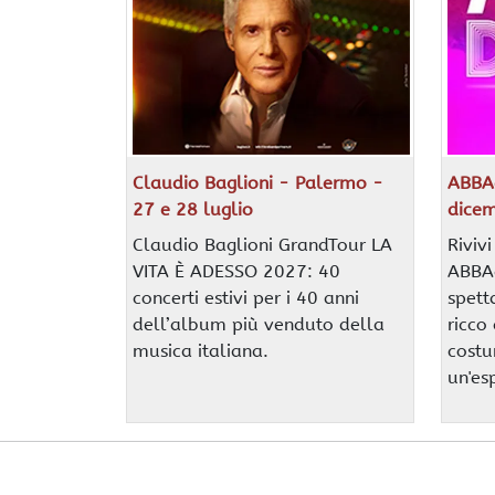
Claudio Baglioni - Palermo -
ABBA
27 e 28 luglio
dice
Claudio Baglioni GrandTour LA
Riviv
VITA È ADESSO 2027: 40
ABBAd
concerti estivi per i 40 anni
spett
dell’album più venduto della
ricco 
musica italiana.
costum
un'es