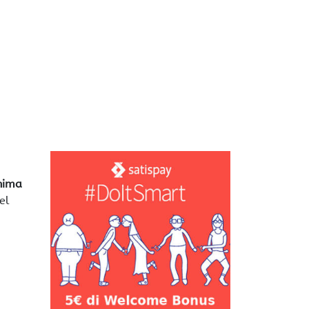
Anima
el