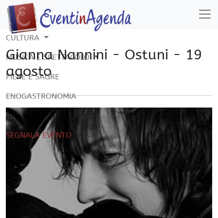
CULTURA
Gianna Nannini - Ostuni - 19
MUSICA E SPETTACOLO
agosto
FIERE E SAGRE
ENOGASTRONOMIA
ALTRO
SEGNALA EVENTO