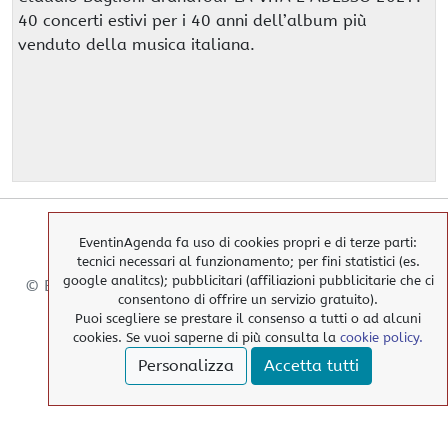
40 concerti estivi per i 40 anni dell’album più
venduto della musica italiana.
EventinAgenda fa uso di cookies propri e di terze parti:
tecnici necessari al funzionamento; per fini statistici (es.
google analitcs); pubblicitari (affiliazioni pubblicitarie che ci
© EventinAgenda 2017-2026
-
All Rights Reserved.
consentono di offrire un servizio gratuito).
Puoi scegliere se prestare il consenso a tutti o ad alcuni
cookies. Se vuoi saperne di più consulta la
cookie policy.
> Cookies Policy
Personalizza
Accetta tutti
> Privacy Policy
> elimina i nostri cookies