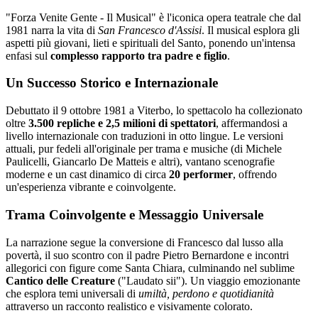
"Forza Venite Gente - Il Musical" è l'iconica opera teatrale che dal
1981 narra la vita di
San Francesco d'Assisi
. Il musical esplora gli
aspetti più giovani, lieti e spirituali del Santo, ponendo un'intensa
enfasi sul
complesso rapporto tra padre e figlio
.
Un Successo Storico e Internazionale
Debuttato il 9 ottobre 1981 a Viterbo, lo spettacolo ha collezionato
oltre
3.500 repliche e 2,5 milioni di spettatori
, affermandosi a
livello internazionale con traduzioni in otto lingue. Le versioni
attuali, pur fedeli all'originale per trama e musiche (di Michele
Paulicelli, Giancarlo De Matteis e altri), vantano scenografie
moderne e un cast dinamico di circa
20 performer
, offrendo
un'esperienza vibrante e coinvolgente.
Trama Coinvolgente e Messaggio Universale
La narrazione segue la conversione di Francesco dal lusso alla
povertà, il suo scontro con il padre Pietro Bernardone e incontri
allegorici con figure come Santa Chiara, culminando nel sublime
Cantico delle Creature
("Laudato sii"). Un viaggio emozionante
che esplora temi universali di
umiltà, perdono e quotidianità
attraverso un racconto realistico e visivamente colorato.