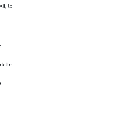
II, lo
e
 delle
e