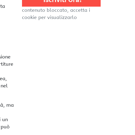
ata
contenuto bloccato, accetta i
,
cookie per visualizzarlo
sione
titure
ea,
 nel
ità, ma
i un
 può