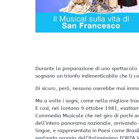
Durante la preparazione di uno spettacolo te
sognano un trionfo indimenticabile che li col
Di sicuro, però, nessuno oserebbe mai imma
Ma a volte i sogni, come nella migliore tra
E così, nel lontano 9 ottobre 1981, esattam
Commedia Musicale che nel giro di pochi an
dell’intero panorama nazionale, arrivando a 
lingue, e rappresentata in Paesi come Brasi
parlando proprio dell’italianissimo FORZA 