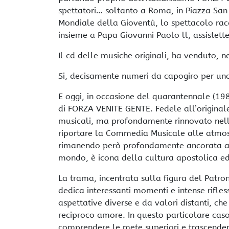
spettatori… soltanto a Roma, in Piazza San 
Mondiale della Gioventù, lo spettacolo rac
insieme a Papa Giovanni Paolo ll, assistett
Il cd delle musiche originali, ha venduto, neg
Si, decisamente numeri da capogiro per uno
E oggi, in occasione del quarantennale (1
di FORZA VENITE GENTE. Fedele all’original
musicali, ma profondamente rinnovato nella
riportare la Commedia Musicale alle atmos
rimanendo però profondamente ancorata all
mondo, è icona della cultura apostolica ed
La trama, incentrata sulla figura del Patron
dedica interessanti momenti e intense rifles
aspettative diverse e da valori distanti, ch
reciproco amore. In questo particolare ca
comprendere le mete superiori e trascenden