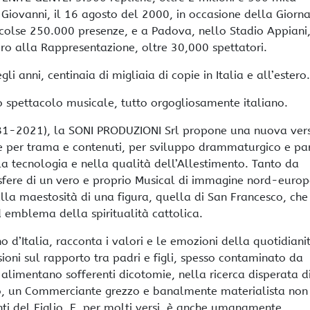
Giovanni, il 16 agosto del 2000, in occasione della Giorn
colse 250.000 presenze, e a Padova, nello Stadio Appiani
ero alla Rappresentazione, oltre 30,000 spettatori.
li anni, centinaia di migliaia di copie in Italia e all’estero.
 spettacolo musicale, tutto orgogliosamente italiano.
981-2021), la SONI PRODUZIONI Srl propone una nuova ver
e per trama e contenuti, per sviluppo drammaturgico e par
 tecnologia e nella qualità dell’Allestimento. Tanto da
fere di un vero e proprio Musical di immagine nord-europ
a maestosità di una figura, quella di San Francesco, che
 emblema della spiritualità cattolica.
o d’Italia, racconta i valori e le emozioni della quotidian
sioni sul rapporto tra padri e figli, spesso contaminato da
e alimentano sofferenti dicotomie, nella ricerca disperata d
so, un Commerciante grezzo e banalmente materialista non
ti del Figlio. E, per molti versi, è anche umanamente