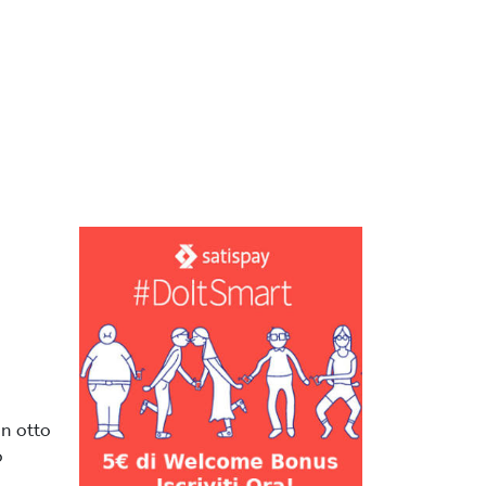
in otto
o