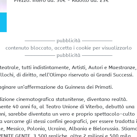
Prezzo: Intero da: 30€ - Ridotto da: 23€
───────── pubblicità ─────────
contenuto bloccato, accetta i cookie per visualizzarlo
───────── pubblicità ─────────
atrale, tutti indistintamente, Artisti, Autori e Maestranze,
lochi, di diritto, nell’Olimpo riservato ai Grandi Successi.
ginare un’affermazione da Guinness dei Primati.
dizione cinematografica statunitense, diventano realtà.
ente 40 anni fa, al Teatro Unione di Viterbo, debuttò una
ni, sarebbe diventata un vero e proprio spettacolo-culto
varcarne gli stessi confini geografici, per essere tradotta 
le, Messico, Polonia, Ucraina, Albania e Bielorussia. Stiam
VENITE GENTE. 3.500 repliche, oltre 2 milioni e 500 mila