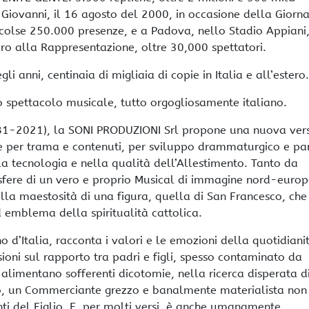
Giovanni, il 16 agosto del 2000, in occasione della Giorn
colse 250.000 presenze, e a Padova, nello Stadio Appiani
ero alla Rappresentazione, oltre 30,000 spettatori.
li anni, centinaia di migliaia di copie in Italia e all’estero.
 spettacolo musicale, tutto orgogliosamente italiano.
981-2021), la SONI PRODUZIONI Srl propone una nuova ver
e per trama e contenuti, per sviluppo drammaturgico e par
 tecnologia e nella qualità dell’Allestimento. Tanto da
fere di un vero e proprio Musical di immagine nord-europ
a maestosità di una figura, quella di San Francesco, che
 emblema della spiritualità cattolica.
o d’Italia, racconta i valori e le emozioni della quotidian
sioni sul rapporto tra padri e figli, spesso contaminato da
e alimentano sofferenti dicotomie, nella ricerca disperata d
so, un Commerciante grezzo e banalmente materialista non
ti del Figlio. E, per molti versi, è anche umanamente