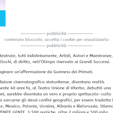
───────── pubblicità ─────────
contenuto bloccato, accetta i cookie per visualizzarlo
───────── pubblicità ─────────
atrale, tutti indistintamente, Artisti, Autori e Maestranze,
lochi, di diritto, nell’Olimpo riservato ai Grandi Successi.
ginare un’affermazione da Guinness dei Primati.
dizione cinematografica statunitense, diventano realtà.
ente 40 anni fa, al Teatro Unione di Viterbo, debuttò una
ni, sarebbe diventata un vero e proprio spettacolo-culto
varcarne gli stessi confini geografici, per essere tradotta 
le, Messico, Polonia, Ucraina, Albania e Bielorussia. Stiam
VENITE GENTE. 3.500 repliche, oltre 2 milioni e 500 mila