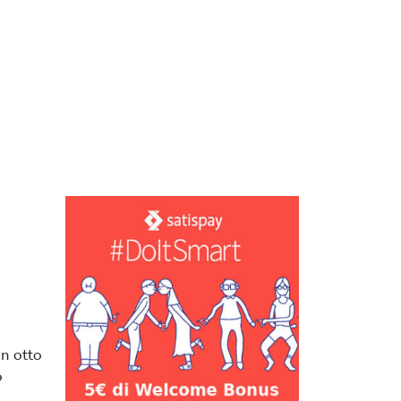
in otto
o