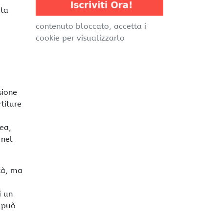
ata
,
contenuto bloccato, accetta i
cookie per visualizzarlo
sione
titure
ea,
 nel
ità, ma
i un
 può