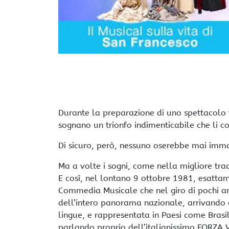
Durante la preparazione di uno spettacolo te
sognano un trionfo indimenticabile che li col
Di sicuro, però, nessuno oserebbe mai imma
Ma a volte i sogni, come nella migliore tra
E così, nel lontano 9 ottobre 1981, esattam
Commedia Musicale che nel giro di pochi an
dell’intero panorama nazionale, arrivando a 
lingue, e rappresentata in Paesi come Brasi
parlando proprio dell’italianissimo FORZA 