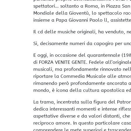
spettatori… soltanto a Roma, in Piazza San 
Mondiale della Gioventù, lo spettacolo rac
insieme a Papa Giovanni Paolo ll, assistett
Il cd delle musiche originali, ha venduto, neg
Si, decisamente numeri da capogiro per uno
E oggi, in occasione del quarantennale (1
di FORZA VENITE GENTE. Fedele all’original
musicali, ma profondamente rinnovato nella
riportare la Commedia Musicale alle atmos
rimanendo però profondamente ancorata all
mondo, è icona della cultura apostolica ed
La trama, incentrata sulla figura del Patron
dedica interessanti momenti e intense rifles
aspettative diverse e da valori distanti, ch
reciproco amore. In questo particolare ca
comprendere le mete superiori e trascenden