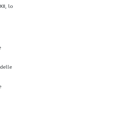
II, lo
e
 delle
e