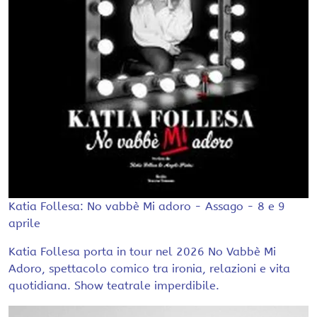
Katia Follesa: No vabbè Mi adoro - Assago - 8 e 9
aprile
Katia Follesa porta in tour nel 2026 No Vabbè Mi
Adoro, spettacolo comico tra ironia, relazioni e vita
quotidiana. Show teatrale imperdibile.