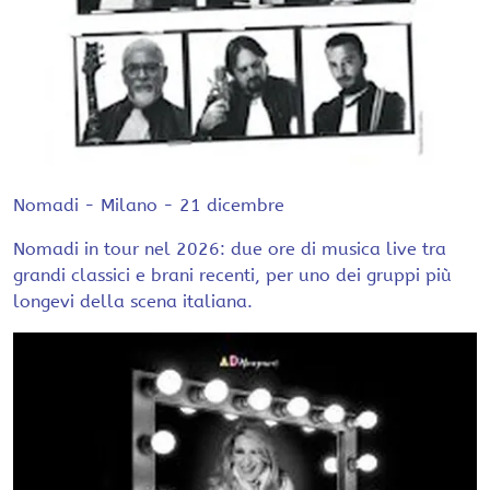
Nomadi - Milano - 21 dicembre
Nomadi in tour nel 2026: due ore di musica live tra
grandi classici e brani recenti, per uno dei gruppi più
longevi della scena italiana.