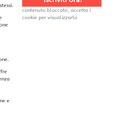
tessi.
contenuto bloccato, accetta i
cookie per visualizzarlo
e
ione
one.
fre
ienza
one e