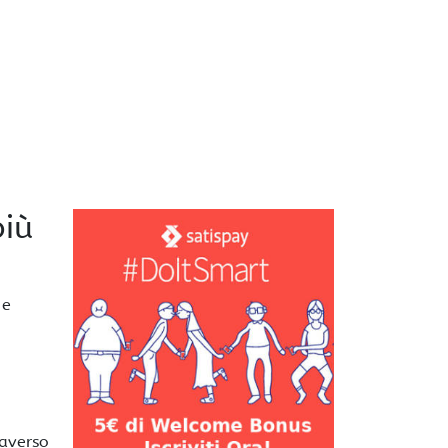
più
 e
raverso