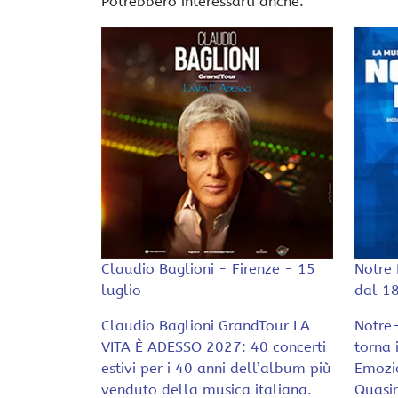
Potrebbero interessarti anche:
Claudio Baglioni - Firenze - 15
Notre 
luglio
dal 1
Claudio Baglioni GrandTour LA
Notre-
VITA È ADESSO 2027: 40 concerti
torna 
estivi per i 40 anni dell’album più
Emozio
venduto della musica italiana.
Quasi