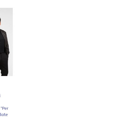
i
"Per
date