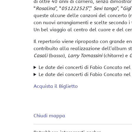
di oltre 40 anni di carriera, senza dimostrarl
“
Rosalina
”, “
051222525
”,”
Sexi tango
”, “
Gig
queste alcune delle canzoni del concerto (
con nuovi arrangiamenti e scelte secondo i te
Un bel viaggio al centro del cuore e del cer
Il repertorio viene riproposto con grande en
contribuito alla realizzazione dell’album s
Casali
(basso),
Larry Tomassini
(chitarre) e
G
Le date dei concerti di Fabio Concato ne
Le date dei concerti di Fabio Concato ne
Acquista il Biglietto
Chiudi mappa