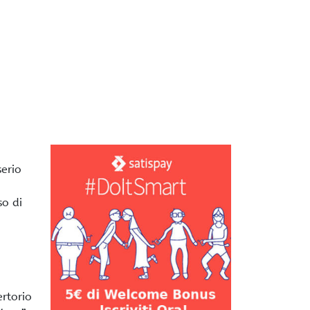
serio
so di
ertorio