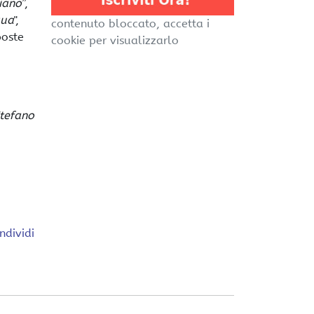
iano
”,
qua
",
contenuto bloccato, accetta i
poste
cookie per visualizzarlo
tefano
ndividi