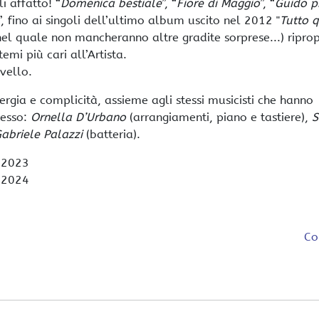
i affatto! “
Domenica bestiale
”, “
Fiore di Maggio
”, “
Guido p
i”, fino ai singoli dell’ultimo album uscito nel 2012 "
Tutto 
nel quale non mancheranno altre gradite sorprese...) ripro
mi più cari all’Artista.
vello.
ergia e complicità, assieme agli stessi musicisti che hanno
tesso:
Ornella D’Urbano
(arrangiamenti, piano e tastiere),
S
abriele Palazzi
(batteria).
l 2023
l 2024
Co