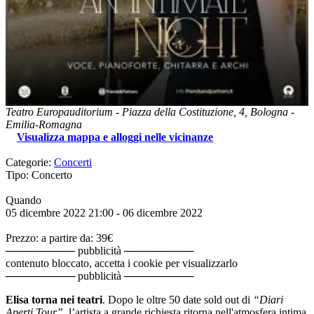
Teatro Europauditorium
-
Piazza della Costituzione, 4,
Bologna
-
Emilia-Romagna
Visualizza mappa e alloggi nelle vicinanze
Categorie:
Concerti
Tipo: Concerto
Quando
05 dicembre 2022
21:00
- 06 dicembre 2022
Prezzo: a partire da: 39€
───────── pubblicità ─────────
contenuto bloccato, accetta i cookie per visualizzarlo
───────── pubblicità ─────────
Elisa torna nei teatri
. Dopo le oltre 50 date sold out di
“Diari
Aperti Tour”
, l’artista a grande richiesta ritorna nell'atmosfera intima