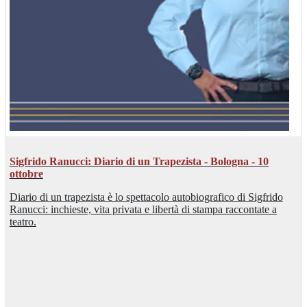
Sigfrido Ranucci: Diario di un Trapezista - Bologna - 10
ottobre
Diario di un trapezista è lo spettacolo autobiografico di Sigfrido
Ranucci: inchieste, vita privata e libertà di stampa raccontate a
teatro.