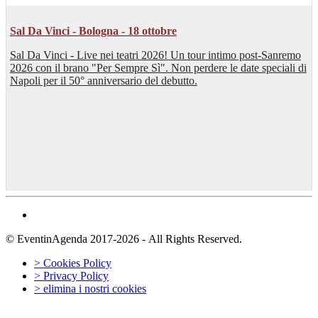
Sal Da Vinci - Bologna - 18 ottobre
Sal Da Vinci - Live nei teatri 2026! Un tour intimo post-Sanremo
2026 con il brano "Per Sempre Sì". Non perdere le date speciali di
Napoli per il 50° anniversario del debutto.
© EventinAgenda 2017-2026
-
All Rights Reserved.
> Cookies Policy
> Privacy Policy
> elimina i nostri cookies