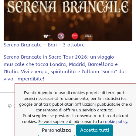
Serena Brancale - Bari - 3 ottobre
Serena Brancale in Sacro Tour 2026: un viaggio
musicale che tocca Londra, Madrid, Barcellona e
l'Italia. Vivi energia, spiritualità e l'album "Sacro" dal
vivo. Imperdibile!
EventinAgenda fa uso di cookies propri e di terze parti:
tecnici necessari al funzionamento; per fini statistici (es.
google analitcs); pubblicitari (affiliazioni pubblicitarie che ci
© EventinAgenda 2017-2026
-
All Rights Reserved.
consentono di offrire un servizio gratuito).
Puoi scegliere se prestare il consenso a tutti o ad alcuni
cookies. Se vuoi saperne di più consulta la
cookie policy.
> Cookies Policy
Personalizza
Accetta tutti
> Privacy Policy