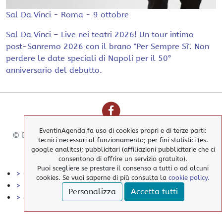
Sal Da Vinci - Roma - 9 ottobre
Sal Da Vinci – Live nei teatri 2026! Un tour intimo
post-Sanremo 2026 con il brano "Per Sempre Sì". Non
perdere le date speciali di Napoli per il 50°
anniversario del debutto.
EventinAgenda fa uso di cookies propri e di terze parti:
© EventinAgenda 2017-2026
-
All Rights Reserved.
tecnici necessari al funzionamento; per fini statistici (es.
google analitcs); pubblicitari (affiliazioni pubblicitarie che ci
consentono di offrire un servizio gratuito).
Puoi scegliere se prestare il consenso a tutti o ad alcuni
> Cookies Policy
cookies. Se vuoi saperne di più consulta la
cookie policy.
> Privacy Policy
Personalizza
Accetta tutti
> elimina i nostri cookies