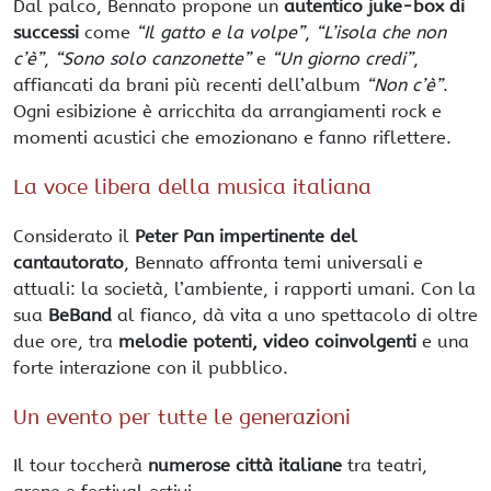
Dal palco, Bennato propone un
autentico juke-box di
successi
come
“Il gatto e la volpe”
,
“L’isola che non
c’è”
,
“Sono solo canzonette”
e
“Un giorno credi”
,
affiancati da brani più recenti dell’album
“Non c’è”
.
Ogni esibizione è arricchita da arrangiamenti rock e
momenti acustici che emozionano e fanno riflettere.
La voce libera della musica italiana
Considerato il
Peter Pan impertinente del
cantautorato
, Bennato affronta temi universali e
attuali: la società, l’ambiente, i rapporti umani. Con la
sua
BeBand
al fianco, dà vita a uno spettacolo di oltre
due ore, tra
melodie potenti, video coinvolgenti
e una
forte interazione con il pubblico.
Un evento per tutte le generazioni
Il tour toccherà
numerose città italiane
tra teatri,