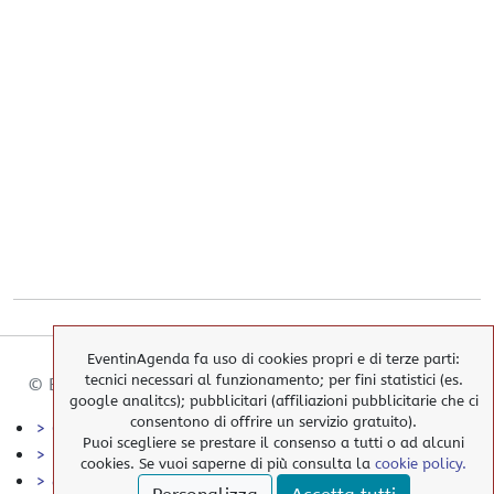
EventinAgenda fa uso di cookies propri e di terze parti:
tecnici necessari al funzionamento; per fini statistici (es.
© EventinAgenda 2017-2026
-
All Rights Reserved.
google analitcs); pubblicitari (affiliazioni pubblicitarie che ci
consentono di offrire un servizio gratuito).
> Cookies Policy
Puoi scegliere se prestare il consenso a tutti o ad alcuni
> Privacy Policy
cookies. Se vuoi saperne di più consulta la
cookie policy.
> elimina i nostri cookies