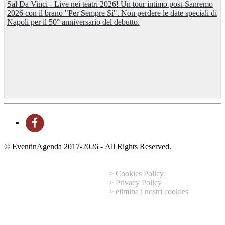
Sal Da Vinci - Live nei teatri 2026! Un tour intimo post-Sanremo
2026 con il brano "Per Sempre Sì". Non perdere le date speciali di
Napoli per il 50° anniversario del debutto.
© EventinAgenda 2017-2026
-
All Rights Reserved.
> Cookies Policy
> Privacy Policy
> elimina i nostri cookies