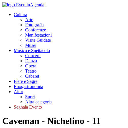
Cultura
Arte
Fotografia
Conferenze
Manifestazioni
Visite Guidate
Musei
Musica e Spettacolo
Concerti
Danza
Opera
Teatro
Cabaret
Fiere e Sagre
Enogastronomia
Altro
Sport
Altra categoria
Segnala Evento
Caveman - Nichelino - 11