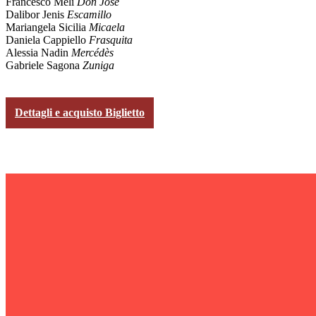
Francesco Meli
Don José
Dalibor Jenis
Escamillo
Mariangela Sicilia
Micaela
Daniela Cappiello
Frasquita
Alessia Nadin
Mercédès
Gabriele Sagona
Zuniga
Dettagli e acquisto Biglietto