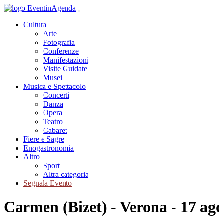
Cultura
Arte
Fotografia
Conferenze
Manifestazioni
Visite Guidate
Musei
Musica e Spettacolo
Concerti
Danza
Opera
Teatro
Cabaret
Fiere e Sagre
Enogastronomia
Altro
Sport
Altra categoria
Segnala Evento
Carmen (Bizet) - Verona - 17 ag