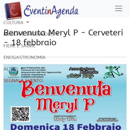
CULTURA
Benvenuta Meryl P - Cerveteri
MUSICA E SPETTACOLO
- 18 febbraio
FIERE E SAGRE
ENOGASTRONOMIA
ALTRO
SEGNALA EVENTO