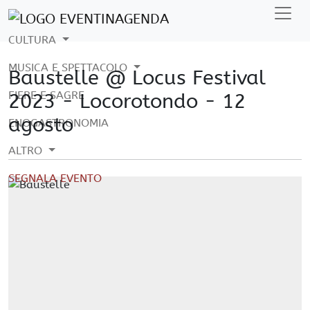
CULTURA
MUSICA E SPETTACOLO
Baustelle @ Locus Festival
FIERE E SAGRE
2023 - Locorotondo - 12
agosto
ENOGASTRONOMIA
ALTRO
SEGNALA EVENTO