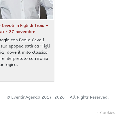
 Cevoli in Figli di Troia -
va - 27 novembre
aggio con Paolo Cevoli
 sua epopea satirica "Figli
ia", dove il mito classico
 reinterpretato con ironia
pologica.
© EventinAgenda 2017-2026
-
All Rights Reserved.
> Cookies