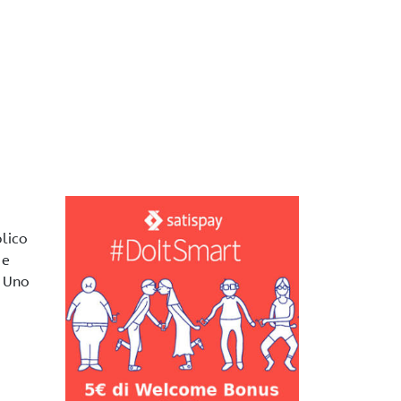
blico
 e
. Uno